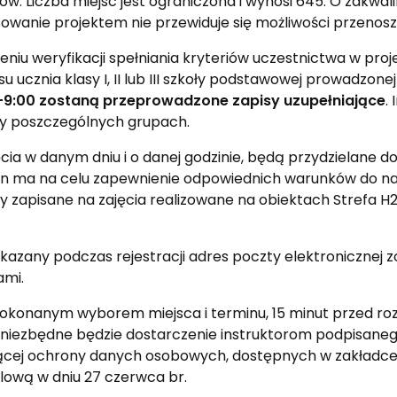
. Liczba miejsc jest ograniczona i wynosi 645. O zakwali
esowanie projektem nie przewiduje się możliwości przeno
iu weryfikacji spełniania kryteriów uczestnictwa w proj
u ucznia klasy I, II lub III szkoły podstawowej prowadzon
00–9:00 zostaną przeprowadzone zapisy uzupełniające
.
y poszczególnych grupach.
ajęcia w danym dniu i o danej godzinie, będą przydzielan
ten ma na celu zapewnienie odpowiednich warunków do n
y zapisane na zajęcia realizowane na obiektach Strefa H
wskazany podczas rejestracji adres poczty elektronicznej 
ami.
z dokonanym wyborem miejsca i terminu, 15 minut przed ro
ia niezbędne będzie dostarczenie instruktorom podpisan
czącej ochrony danych osobowych, dostępnych w zakładc
ową w dniu 27 czerwca br.