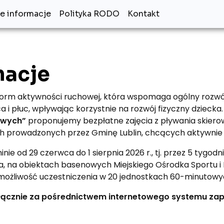
 informacje
Polityka RODO
Kontakt
macje
z form aktywności ruchowej, która wspomaga ogólny roz
i płuc, wpływając korzystnie na rozwój fizyczny dziecka
wowych”
proponujemy bezpłatne zajęcia z pływania skiero
ych prowadzonych przez Gminę Lublin, chcących aktywnie
e od 29 czerwca do 1 sierpnia 2026 r., tj. przez 5 tygodni
 na obiektach basenowych Miejskiego Ośrodka Sportu i Rekr
 możliwość uczestniczenia w 20 jednostkach 60-minutowyc
ącznie za pośrednictwem internetowego systemu zapi