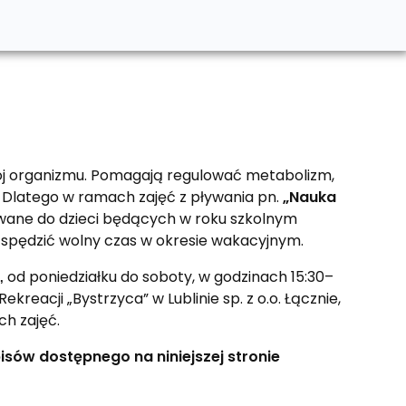
wój organizmu. Pomagają regulować metabolizm,
. Dlatego w ramach zajęć z pływania pn.
„Nauka
wane do dzieci będących w roku szkolnym
 spędzić wolny czas w okresie wakacyjnym.
od poniedziałku do soboty, w godzinach 15:30–
,
eacji „Bystrzyca” w Lublinie sp. z o.o. Łącznie,
h zajęć.
sów dostępnego na niniejszej stronie