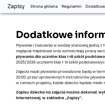
Zapisy
Strona główna
Regulamin
Dodatkowe
Dodatkowe infor
Pływanie i ćwiczenia w wodzie stanowią jedną 
napięcie mięśniowe oraz wzmacniają pracę serca 
pływania dla uczniów klas I-III szkół podsta
2025/2026 uczniami klas I-III szkół podstawow
Zajęcia nauki pływania prowadzone będą w termini
20:00, przez uprawnionych instruktorów pływania,
w ramach projektu, każde dziecko będzie miało
Zapisu dziecka na zajęcia można dokonać wył
internetowej, w zakładce „Zapisy”.