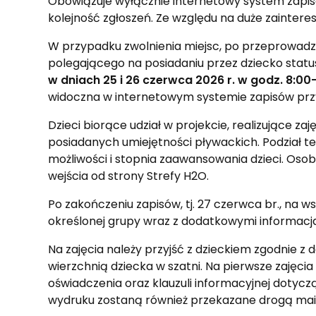
Obowiązuje wyłącznie internetowy system zapisów
kolejność zgłoszeń. Ze względu na duże zainter
W przypadku zwolnienia miejsc, po przeprowadzen
polegającego na posiadaniu przez dziecko status
w dniach 25 i 26 czerwca 2026 r. w godz. 8:
widoczna w internetowym systemie zapisów prz
Dzieci biorące udział w projekcie, realizujące z
posiadanych umiejętności pływackich. Podział 
możliwości i stopnia zaawansowania dzieci. Osob
wejścia od strony Strefy H2O.
Po zakończeniu zapisów, tj. 27 czerwca br., na 
określonej grupy wraz z dodatkowymi informacj
Na zajęcia należy przyjść z dzieckiem zgodnie 
wierzchnią dziecka w szatni. Na pierwsze zajęc
oświadczenia oraz klauzuli informacyjnej doty
wydruku zostaną również przekazane drogą mail