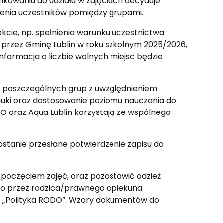
fikowaniu do udziału w zajęciach decyduje
szenia uczestników pomiędzy grupami.
ekcie, np. spełnienia warunku uczestnictwa
ej przez Gminę Lublin w roku szkolnym 2025/2026,
 Informacja o liczbie wolnych miejsc będzie
e do poszczególnych grup z uwzględnieniem
auki oraz dostosowanie poziomu nauczania do
2O oraz Aqua Lublin korzystają ze wspólnego
zostanie przesłane potwierdzenie zapisu do
zpoczęciem zajęć, oraz pozostawić odzież
ego przez rodzica/prawnego opiekuna
e „Polityka RODO”. Wzory dokumentów do